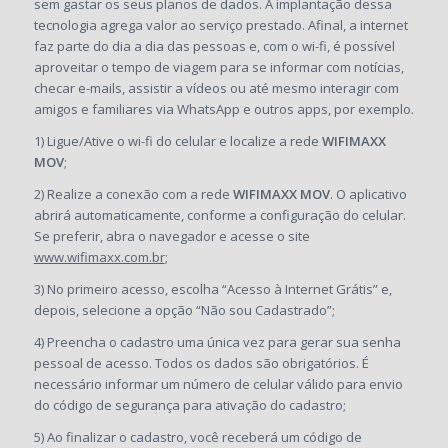
sem gastar os seus planos de dados. A implantação dessa
tecnologia agrega valor ao serviço prestado. Afinal, a internet
faz parte do dia a dia das pessoas e, com o wi-fi, é possível
aproveitar o tempo de viagem para se informar com notícias,
checar e-mails, assistir a vídeos ou até mesmo interagir com
amigos e familiares via WhatsApp e outros apps, por exemplo.
1) Ligue/Ative o wi-fi do celular e localize a rede
WIFIMAXX
MOV
;
2) Realize a conexão com a rede
WIFIMAXX MOV
. O aplicativo
abrirá automaticamente, conforme a configuração do celular.
Se preferir, abra o navegador e acesse o site
www.wifimaxx.com.br
;
3) No primeiro acesso, escolha “Acesso à Internet Grátis” e,
depois, selecione a opção “Não sou Cadastrado”;
4) Preencha o cadastro uma única vez para gerar sua senha
pessoal de acesso. Todos os dados são obrigatórios. É
necessário informar um número de celular válido para envio
do código de segurança para ativação do cadastro;
5) Ao finalizar o cadastro, você receberá um código de